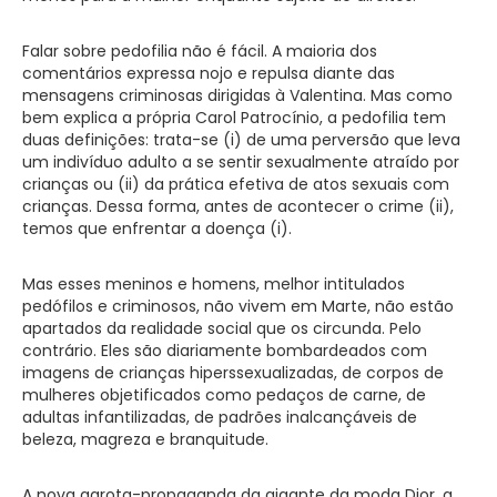
Falar sobre pedofilia não é fácil. A maioria dos
comentários expressa nojo e repulsa diante das
mensagens criminosas dirigidas à Valentina. Mas como
bem explica a própria Carol Patrocínio, a pedofilia tem
duas definições: trata-se (i) de uma perversão que leva
um indivíduo adulto a se sentir sexualmente atraído por
crianças ou (ii) da prática efetiva de atos sexuais com
crianças. Dessa forma, antes de acontecer o crime (ii),
temos que enfrentar a doença (i).
Mas esses meninos e homens, melhor intitulados
pedófilos e criminosos, não vivem em Marte, não estão
apartados da realidade social que os circunda. Pelo
contrário. Eles são diariamente bombardeados com
imagens de crianças hiperssexualizadas, de corpos de
mulheres objetificados como pedaços de carne, de
adultas infantilizadas, de padrões inalcançáveis de
beleza, magreza e branquitude.
A nova garota-propaganda da gigante da moda Dior, a