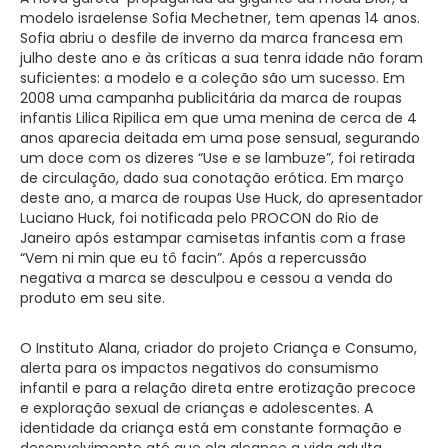
modelo israelense Sofia Mechetner, tem apenas 14 anos.
Sofia abriu o desfile de inverno da marca francesa em
julho deste ano e às críticas a sua tenra idade não foram
suficientes: a modelo e a coleção são um sucesso. Em
2008 uma campanha publicitária da marca de roupas
infantis Lilica Ripilica em que uma menina de cerca de 4
anos aparecia deitada em uma pose sensual, segurando
um doce com os dizeres “Use e se lambuze”, foi retirada
de circulação, dado sua conotação erótica. Em março
deste ano, a marca de roupas Use Huck, do apresentador
Luciano Huck, foi notificada pelo PROCON do Rio de
Janeiro após estampar camisetas infantis com a frase
“Vem ni min que eu tô facin”. Após a repercussão
negativa a marca se desculpou e cessou a venda do
produto em seu site.
O Instituto Alana, criador do projeto Criança e Consumo,
alerta para os impactos negativos do consumismo
infantil e para a relação direta entre erotização precoce
e exploração sexual de crianças e adolescentes. A
identidade da criança está em constante formação e
desenvolvimento até que ela alcance a vida adulta.