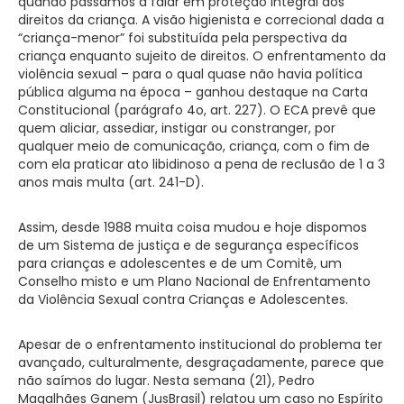
quando passamos a falar em proteção integral dos
direitos da criança. A visão higienista e correcional dada a
“criança-menor” foi substituída pela perspectiva da
criança enquanto sujeito de direitos. O enfrentamento da
violência sexual – para o qual quase não havia política
pública alguma na época – ganhou destaque na Carta
Constitucional (parágrafo 4o, art. 227). O ECA prevê que
quem aliciar, assediar, instigar ou constranger, por
qualquer meio de comunicação, criança, com o fim de
com ela praticar ato libidinoso a pena de reclusão de 1 a 3
anos mais multa (art. 241-D).
Assim, desde 1988 muita coisa mudou e hoje dispomos
de um Sistema de justiça e de segurança específicos
para crianças e adolescentes e de um Comitê, um
Conselho misto e um Plano Nacional de Enfrentamento
da Violência Sexual contra Crianças e Adolescentes.
Apesar de o enfrentamento institucional do problema ter
avançado, culturalmente, desgraçadamente, parece que
não saímos do lugar. Nesta semana (21), Pedro
Magalhães Ganem (JusBrasil) relatou um caso no Espírito