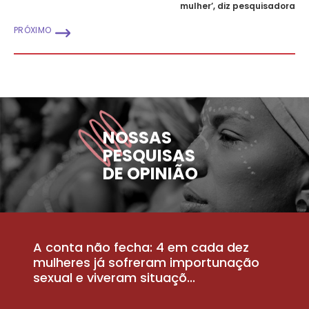
mulher’, diz pesquisadora
PRÓXIMO
NOSSAS
PESQUISAS
DE OPINIÃO
A conta não fecha: 4 em cada dez
P
la
mulheres já sofreram importunação
a
sexual e viveram situaçõ...
m