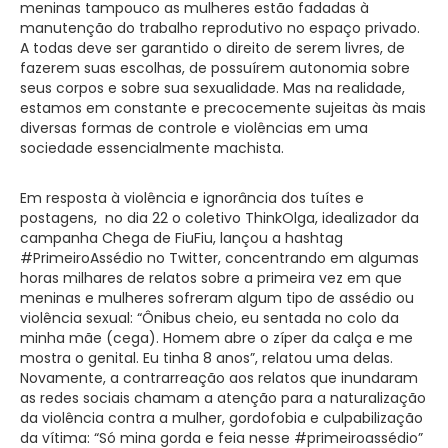
meninas tampouco as mulheres estão fadadas à
manutenção do trabalho reprodutivo no espaço privado.
A todas deve ser garantido o direito de serem livres, de
fazerem suas escolhas, de possuírem autonomia sobre
seus corpos e sobre sua sexualidade. Mas na realidade,
estamos em constante e precocemente sujeitas às mais
diversas formas de controle e violências em uma
sociedade essencialmente machista.
Em resposta à violência e ignorância dos tuítes e
postagens, no dia 22 o coletivo ThinkOlga, idealizador da
campanha Chega de FiuFiu, lançou a hashtag
#PrimeiroAssédio no Twitter, concentrando em algumas
horas milhares de relatos sobre a primeira vez em que
meninas e mulheres sofreram algum tipo de assédio ou
violência sexual: “Ônibus cheio, eu sentada no colo da
minha mãe (cega). Homem abre o zíper da calça e me
mostra o genital. Eu tinha 8 anos”, relatou uma delas.
Novamente, a contrarreação aos relatos que inundaram
as redes sociais chamam a atenção para a naturalização
da violência contra a mulher, gordofobia e culpabilização
da vítima: “Só mina gorda e feia nesse #primeiroassédio”