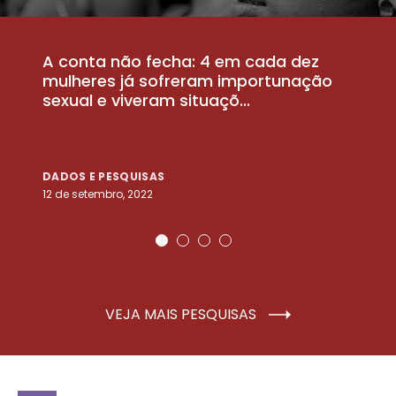
A conta não fecha: 4 em cada dez
P
la
mulheres já sofreram importunação
a
sexual e viveram situaçõ...
m
DADOS E PESQUISAS
D
12 de setembro, 2022
25
VEJA MAIS PESQUISAS