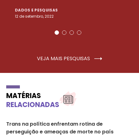
DADOS E PESQUISAS
D
12 de setembro, 2022
25
VEJA MAIS PESQUISAS
MATÉRIAS
RELACIONADAS
Trans na política enfrentam rotina de
No
o’
perseguição e ameaças de morte no país
gê