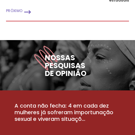
estaduais
PRÓXIMO
NOSSAS
PESQUISAS
DE OPINIÃO
A conta não fecha: 4 em cada dez
P
la
mulheres já sofreram importunação
a
sexual e viveram situaçõ...
m