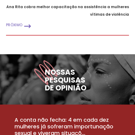
Ana Rita cobra melhor capacitação na assistência a mulheres
vítimas de violência
PRÓXIMO
NOSSAS
PESQUISAS
DE OPINIÃO
A conta não fecha: 4 em cada dez
P
la
mulheres já sofreram importunação
a
sexual e viveram situaçõ...
m