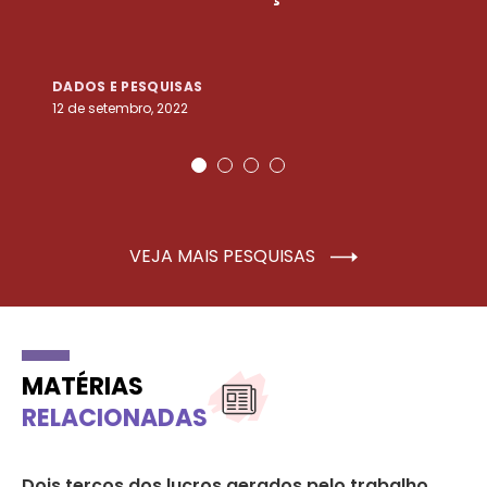
DADOS E PESQUISAS
D
12 de setembro, 2022
25
VEJA MAIS PESQUISAS
MATÉRIAS
RELACIONADAS
Dois terços dos lucros gerados pelo trabalho
Mu