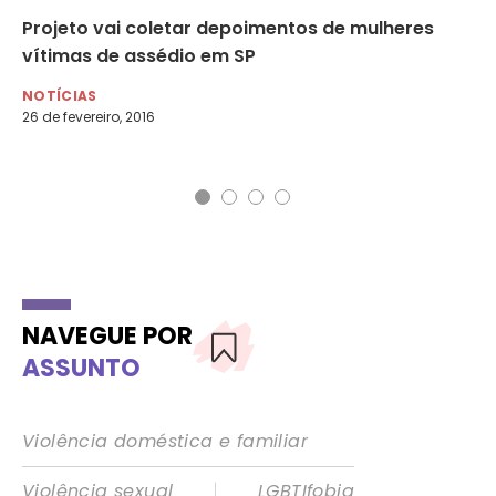
Projeto vai coletar depoimentos de mulheres
Ro
vítimas de assédio em SP
un
ex
NOTÍCIAS
26 de fevereiro, 2016
NO
29 
NAVEGUE POR
ASSUNTO
Violência doméstica e familiar
|
Violência sexual
LGBTIfobia