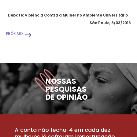
Debate: Violência Contra a Mulher no Ambiente Universitário -
São Paulo, 8/03/2016
PRÓXIMO
NOSSAS
PESQUISAS
DE OPINIÃO
A conta não fecha: 4 em cada dez
P
la
mulheres já sofreram importunação
a