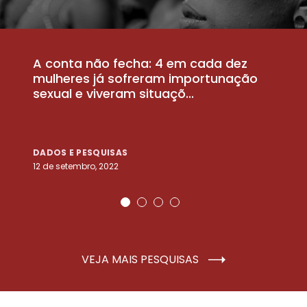
A conta não fecha: 4 em cada dez
P
la
mulheres já sofreram importunação
a
sexual e viveram situaçõ...
m
DADOS E PESQUISAS
D
12 de setembro, 2022
25
VEJA MAIS PESQUISAS