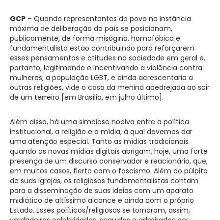
GCP
– Quando representantes do povo na instância
máxima de deliberação do país se posicionam,
publicamente, de forma misógina, homofóbica e
fundamentalista estão contribuindo para reforçarem
esses pensamentos e atitudes na sociedade em geral e,
portanto, legitimando e incentivando a violência contra
mulheres, a população LGBT, e ainda acrescentaria a
outras religiões, vide o caso da menina apedrejada ao sair
de um terreiro [em Brasília, em julho último].
Além disso, há uma simbiose nociva entre a política
institucional, a religião e a mídia, à qual devemos dar
uma atenção especial. Tanto as mídias tradicionais
quando as novas mídias digitais abrigam, hoje, uma forte
presença de um discurso conservador e reacionário, que,
em muitos casos, flerta com o fascismo. Além do púlpito
de suas igrejas, os religiosos fundamentalistas contam
para a disseminação de suas ideias com um aparato
midiático de altíssimo alcance e ainda com o próprio
Estado. Esses políticos/religiosos se tornaram, assim,
verdadeiras celebridades, seguidos e admirados por