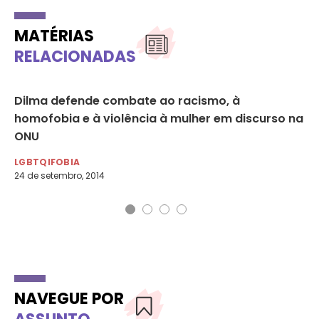
MATÉRIAS
RELACIONADAS
Dilma defende combate ao racismo, à
Jo
homofobia e à violência à mulher em discurso na
ao
ONU
LG
15 
LGBTQIFOBIA
24 de setembro, 2014
NAVEGUE POR