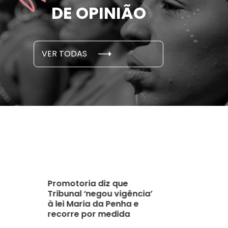
e por parceiro ou ex;
seus des
DE OPINIÃO
em cada 6 já sofreu
cidade
...
S E PESQUISAS
DADOS E P
VER TODAS
 novembro, 2021
15 de outubro
Promotoria diz que
Tribunal ‘negou vigência’
à lei Maria da Penha e
recorre por medida
protetiva para mulher