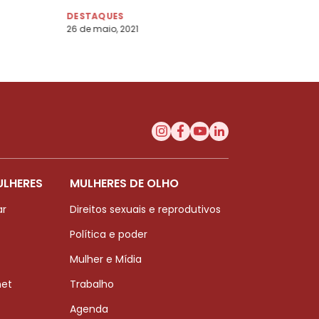
trans agredida pelo
DESTAQUES
próprio pai
26 de maio, 2021
ULHERES
MULHERES DE OLHO
ar
Direitos sexuais e reprodutivos
Política e poder
Mulher e Mídia
net
Trabalho
Agenda