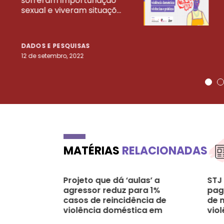
sofreram importunação
sexual e viveram situaçõ...
DADOS E PESQUISAS
12 de setembro, 2022
MATÉRIAS
RELACIONADAS
Projeto que dá ‘aulas’ a
STJ
agressor reduz para 1%
pag
casos de reincidência de
de 
violência doméstica em
vio
São Paulo