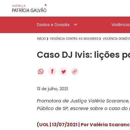
Dados e Dossiês
Violênci
INÍCIO
VIOLÊNCIA CONTRA AS MULHERES
VIOLÊNCIA DOMÉST
Caso DJ Ivis: lições
f
13 de julho, 2021
Promotora de Justiça Valéria Scarance
Público de SP, escreve sobre o caso do D
(
UOL | 13/07/2021 | Por Valéria Scaran