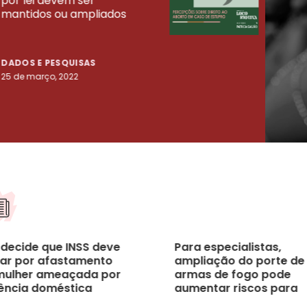
por lei devem ser
mort
mantidos ou ampliados
uma 
tenta
DADOS E PESQUISAS
DADO
25 de março, 2022
23 de
 decide que INSS deve
Para especialistas,
ar por afastamento
ampliação do porte de
mulher ameaçada por
armas de fogo pode
lência doméstica
aumentar riscos para
mulheres