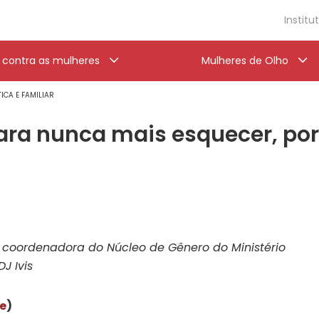
Institu
a contra as mulheres
Mulheres de Olho
ICA E FAMILIAR
 para nunca mais esquecer, po
, coordenadora do Núcleo de Gênero do Ministério
J Ivis
ce
)