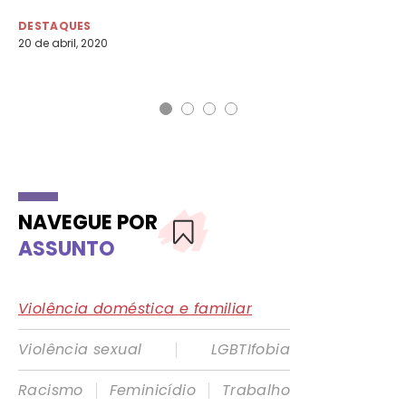
s
vi
DESTAQUES
20 de abril, 2020
DE
1 d
NAVEGUE POR
ASSUNTO
Violência doméstica e familiar
|
Violência sexual
LGBTIfobia
|
|
Racismo
Feminicídio
Trabalho