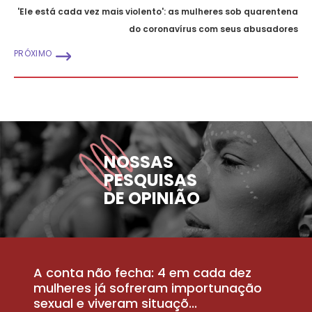
'Ele está cada vez mais violento': as mulheres sob quarentena
do coronavírus com seus abusadores
PRÓXIMO
NOSSAS
PESQUISAS
DE OPINIÃO
A conta não fecha: 4 em cada dez
P
la
mulheres já sofreram importunação
a
sexual e viveram situaçõ...
m