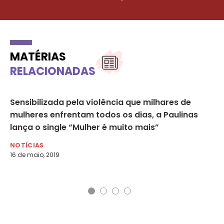
MATÉRIAS
RELACIONADAS
3
Sensibilizada pela violência que milhares de
MP
mulheres enfrentam todos os dias, a Paulinas
vi
o,
lança o single “Mulher é muito mais”
27
NOTÍCIAS
AG
16 de maio, 2019
18 