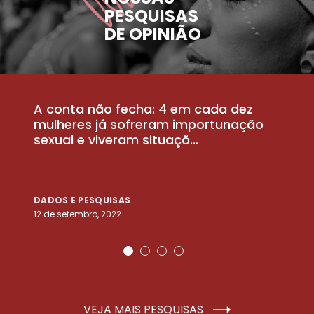
PESQUISAS
DE OPINIÃO
A conta não fecha: 4 em cada dez
P
la
mulheres já sofreram importunação
a
sexual e viveram situaçõ...
m
DADOS E PESQUISAS
D
12 de setembro, 2022
25
VEJA MAIS PESQUISAS