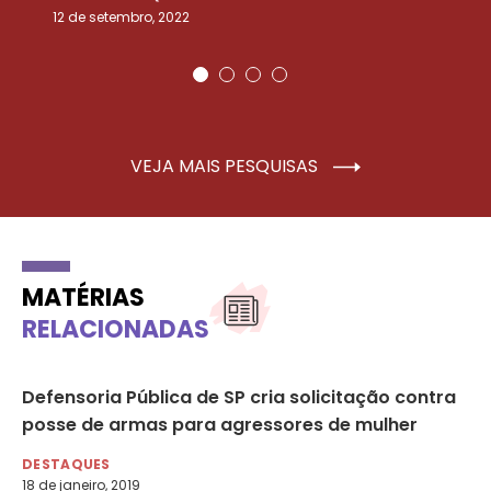
12 de setembro, 2022
25
VEJA MAIS PESQUISAS
MATÉRIAS
RELACIONADAS
e
Defensoria Pública de SP cria solicitação contra
Le
posse de armas para agressores de mulher
se
DESTAQUES
DA
18 de janeiro, 2019
9 d