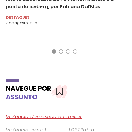
ponta do iceberg, por Fabiana Dal’Mas
po
o,
DESTAQUES
DE
7 de agosto, 2018
19 
NAVEGUE POR
ASSUNTO
Violência doméstica e familiar
|
Violência sexual
LGBTIfobia