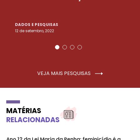
DADOS E PESQUISAS
D
12 de setembro, 2022
25
VEJA MAIS PESQUISAS
MATÉRIAS
RELACIONADAS
3
Ano 12 da Lei Maria da Penha: feminicídio é a
Mu