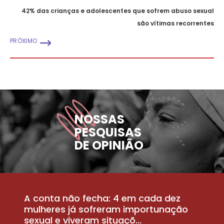
42% das crianças e adolescentes que sofrem abuso sexual
são vítimas recorrentes
PRÓXIMO
NOSSAS
PESQUISAS
DE OPINIÃO
A conta não fecha: 4 em cada dez
P
la
mulheres já sofreram importunação
a
sexual e viveram situaçõ...
m