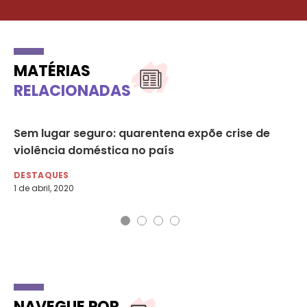
MATÉRIAS
RELACIONADAS
Sem lugar seguro: quarentena expõe crise de
Mu
violência doméstica no país
vi
DESTAQUES
DE
1 de abril, 2020
7 d
NAVEGUE POR