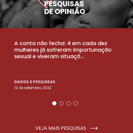
PESQUISAS
DE OPINIÃO
A conta não fecha: 4 em cada dez
P
la
mulheres já sofreram importunação
a
sexual e viveram situaçõ...
m
DADOS E PESQUISAS
D
12 de setembro, 2022
25
VEJA MAIS PESQUISAS