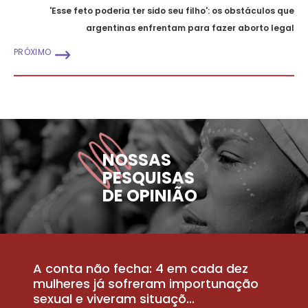
'Esse feto poderia ter sido seu filho': os obstáculos que
argentinas enfrentam para fazer aborto legal
PRÓXIMO
NOSSAS
PESQUISAS
DE OPINIÃO
A conta não fecha: 4 em cada dez
P
la
mulheres já sofreram importunação
a
sexual e viveram situaçõ...
m