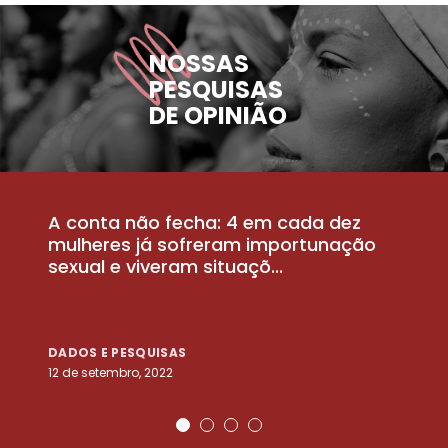
NOSSAS
PESQUISAS
DE OPINIÃO
A conta não fecha: 4 em cada dez
P
la
mulheres já sofreram importunação
a
sexual e viveram situaçõ...
m
DADOS E PESQUISAS
D
12 de setembro, 2022
25