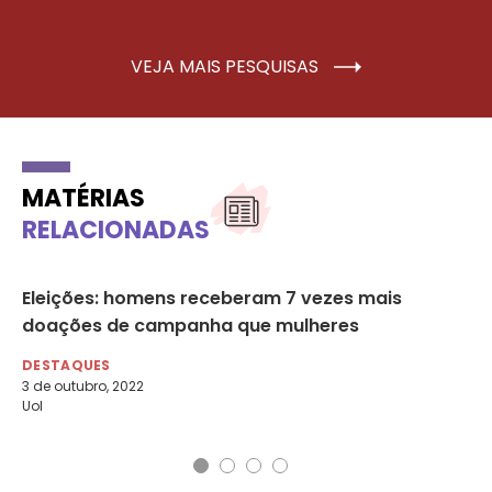
VEJA MAIS PESQUISAS
MATÉRIAS
RELACIONADAS
Eleições: homens receberam 7 vezes mais
Vi
doações de campanha que mulheres
ca
DESTAQUES
DE
3 de outubro, 2022
7 d
Uol
Agê