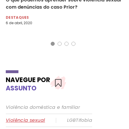
com denúncias do caso Prior?
in
DESTAQUES
DE
6 de abril, 2020
16 
NAVEGUE POR
ASSUNTO
Violência doméstica e familiar
|
Violência sexual
LGBTIfobia