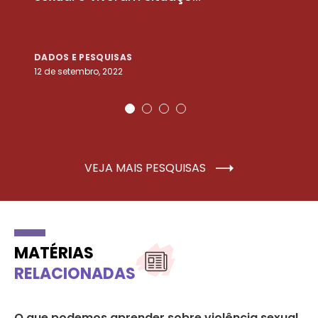
DADOS E PESQUISAS
D
12 de setembro, 2022
25
VEJA MAIS PESQUISAS
MATÉRIAS
RELACIONADAS
O que podemos aprender sobre violência sexual
Et