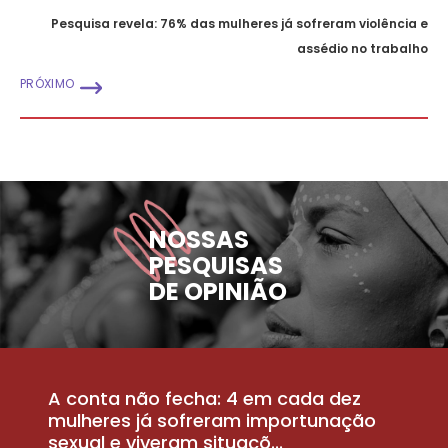
Pesquisa revela: 76% das mulheres já sofreram violência e
assédio no trabalho
PRÓXIMO
NOSSAS
PESQUISAS
DE OPINIÃO
A conta não fecha: 4 em cada dez
P
la
mulheres já sofreram importunação
a
sexual e viveram situaçõ...
m