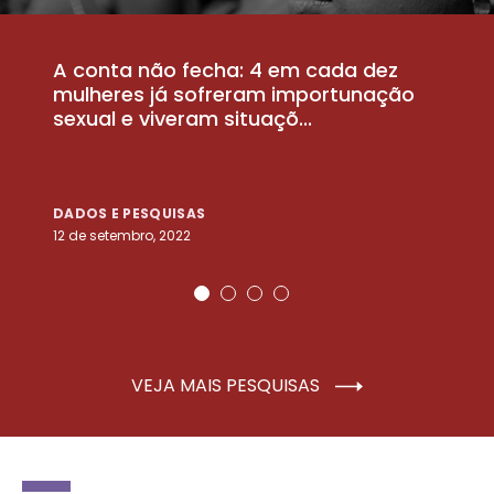
A conta não fecha: 4 em cada dez
P
la
mulheres já sofreram importunação
a
sexual e viveram situaçõ...
m
DADOS E PESQUISAS
D
12 de setembro, 2022
25
VEJA MAIS PESQUISAS