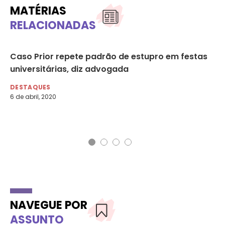
MATÉRIAS
RELACIONADAS
Caso Prior repete padrão de estupro em festas
RJ
universitárias, diz advogada
ho
fr
DESTAQUES
6 de abril, 2020
DA
19 
O 
NAVEGUE POR
ASSUNTO