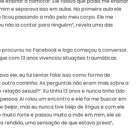
me ensinar a namorar. Ele falava que podia me ensinar
 mim e separava isso em aulas. Na primeira aula ele
 e ficou passando a mão pelo meu corpo. Ele me
u não ia contar para ninguém”, revela uma das
a procurou no Facebook e logo começou a conversar.
ue com 13 anos vivenciou situações traumáticas.
va ele, eu fui tentar falar isso como forma de
ve outro caminho. As perguntas não eram mais sobre a
e relação sexual?’. Eu tinha 13 anos e nunca tinha tido
pessoa. Ai rolou um encontro e ele foi me buscar em
 beijar, mas eu nunca tive beijo de língua e com ele
io muito forte e passou muito a mão em mim, ele se
a rendida, uma sensação de que estava presa”,