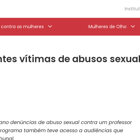
Institu
a contra as mulheres
Mulheres de Olho
tes vítimas de abusos sexual
 ano denúncias de abuso sexual contra um professor
 programa também teve acesso a audiências que
bunal.