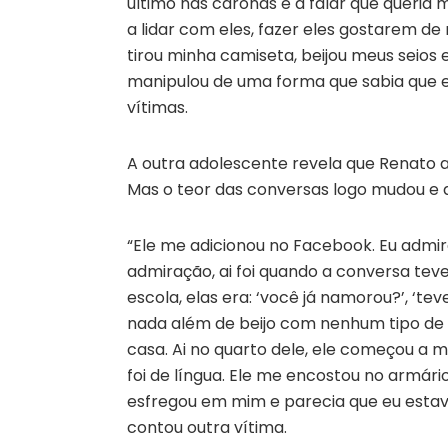
último nas caronas e a falar que queria 
a lidar com eles, fazer eles gostarem de
tirou minha camiseta, beijou meus seios
manipulou de uma forma que sabia que e
vítimas.
A outra adolescente revela que Renato 
Mas o teor das conversas logo mudou e q
“Ele me adicionou no Facebook. Eu admira
admiração, ai foi quando a conversa te
escola, elas era: ‘você já namorou?’, ‘tev
nada além de beijo com nenhum tipo de 
casa. Ai no quarto dele, ele começou a me
foi de língua. Ele me encostou no armár
esfregou em mim e parecia que eu estav
contou outra vítima.