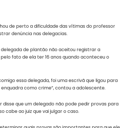
 de perto a dificuldade das vítimas do professor
strar denúncia nas delegacias.
delegada de plantão não aceitou registrar a
pelo fato de ela ter 16 anos quando aconteceu o
 comigo essa delegada, foi uma escrivã que ligou para
se enquadra como crime”, contou a adolescente.
r disse que um delegado não pode pedir provas para
o cabe ao juiz que vai julgar o caso.
 determinar quais provas são importantes para que ele