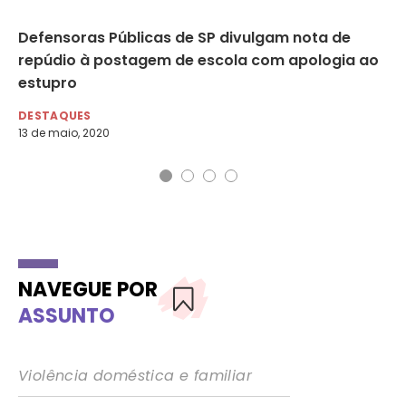
Defensoras Públicas de SP divulgam nota de
Se
repúdio à postagem de escola com apologia ao
de
estupro
DE
15 
DESTAQUES
13 de maio, 2020
NAVEGUE POR
ASSUNTO
Violência doméstica e familiar