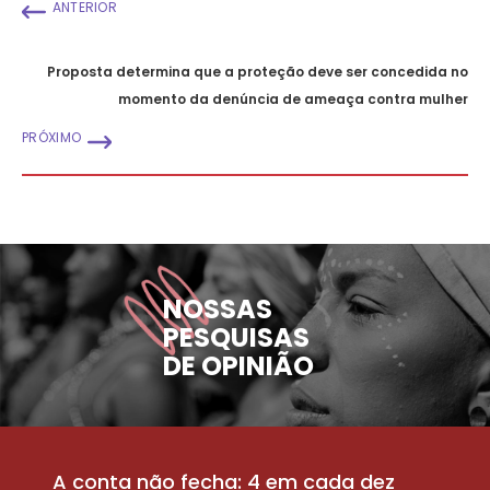
ANTERIOR
Proposta determina que a proteção deve ser concedida no
momento da denúncia de ameaça contra mulher
PRÓXIMO
NOSSAS
PESQUISAS
DE OPINIÃO
A conta não fecha: 4 em cada dez
P