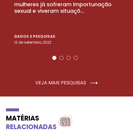
la
mulheres já sofreram importunação
a
sexual e viveram situaçõ...
m
DADOS E PESQUISAS
D
12 de setembro, 2022
25
VEJA MAIS PESQUISAS
MATÉRIAS
RELACIONADAS