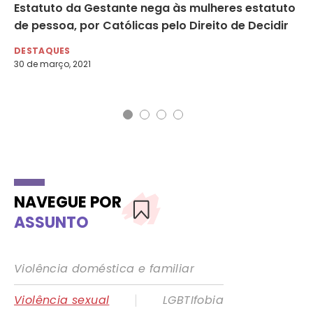
Estatuto da Gestante nega às mulheres estatuto
Es
so
de pessoa, por Católicas pelo Direito de Decidir
re
M
DESTAQUES
30 de março, 2021
DE
29 
NAVEGUE POR
ASSUNTO
Violência doméstica e familiar
|
Violência sexual
LGBTIfobia