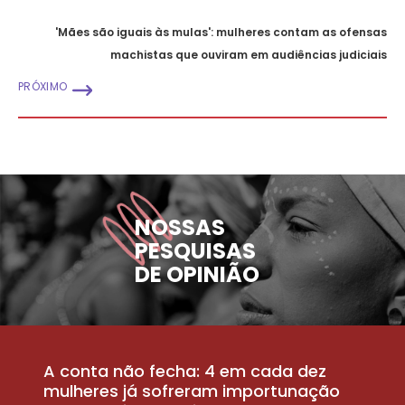
'Mães são iguais às mulas': mulheres contam as ofensas
machistas que ouviram em audiências judiciais
PRÓXIMO
NOSSAS
PESQUISAS
DE OPINIÃO
A conta não fecha: 4 em cada dez
P
la
mulheres já sofreram importunação
a