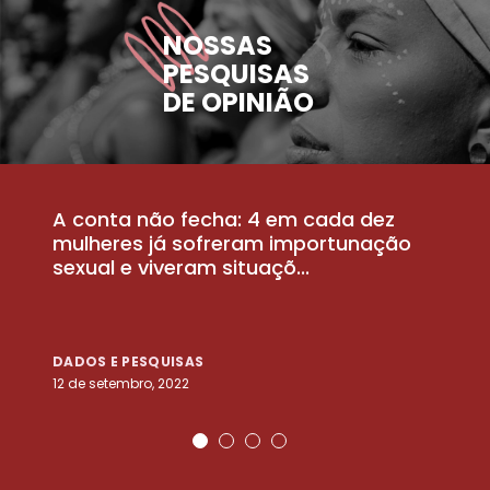
NOSSAS
PESQUISAS
DE OPINIÃO
A conta não fecha: 4 em cada dez
P
la
mulheres já sofreram importunação
a
sexual e viveram situaçõ...
m
DADOS E PESQUISAS
D
12 de setembro, 2022
25