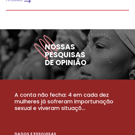
NOSSAS
PESQUISAS
DE OPINIÃO
A conta não fecha: 4 em cada dez
P
la
mulheres já sofreram importunação
a
sexual e viveram situaçõ...
m
DADOS E PESQUISAS
D