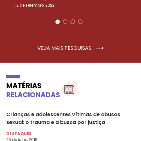
12 de setembro, 2022
25
VEJA MAIS PESQUISAS
MATÉRIAS
RELACIONADAS
Crianças e adolescentes vítimas de abusos
In
sexual: o trauma e a busca por justiça
so
e 
DESTAQUES
25 de julho, 2019