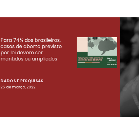
Para 74% dos brasileiros,
30% 
casos de aborto previsto
fora
UISAS
por lei devem ser
mort
mantidos ou ampliados
uma 
tenta
DADOS E PESQUISAS
DADO
25 de março, 2022
23 de