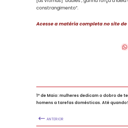
[as vítimas] ‘babies’, ganha força a idei
constrangimento”.
Acesse a matéria completa no site de
1º de Maio: mulheres dedicam o dobro de 
homens a tarefas domésticas. Até quando
ANTERIOR