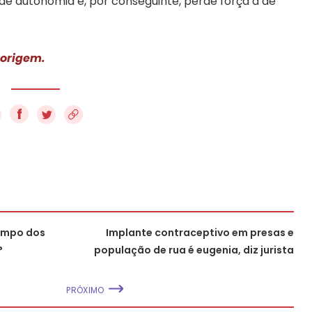
a de autonomia e, por conseguinte, perde força a de
 origem.
f
tempo dos
Implante contraceptivo em presas e
?
população de rua é eugenia, diz jurista
PRÓXIMO