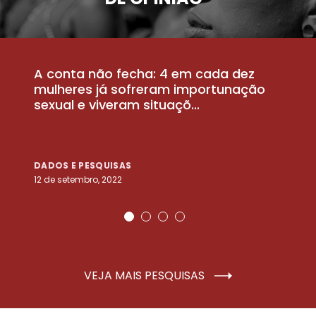
A conta não fecha: 4 em cada dez
P
la
mulheres já sofreram importunação
a
sexual e viveram situaçõ...
m
DADOS E PESQUISAS
D
12 de setembro, 2022
25
VEJA MAIS PESQUISAS