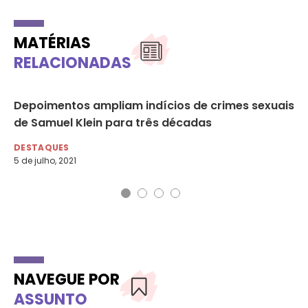
MATÉRIAS
RELACIONADAS
Depoimentos ampliam indícios de crimes sexuais
As
de Samuel Klein para três décadas
de
DESTAQUES
DE
5 de julho, 2021
16 
NAVEGUE POR
ASSUNTO