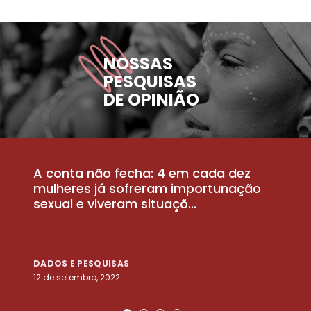
NOSSAS
PESQUISAS
DE OPINIÃO
A conta não fecha: 4 em cada dez
P
la
mulheres já sofreram importunação
a
sexual e viveram situaçõ...
m
DADOS E PESQUISAS
D
12 de setembro, 2022
25