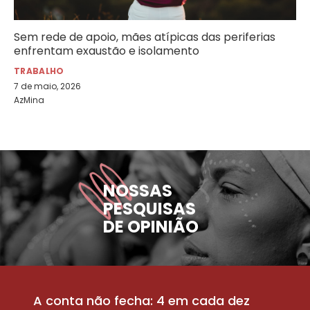
Sem rede de apoio, mães atípicas das periferias
enfrentam exaustão e isolamento
TRABALHO
7 de maio, 2026
AzMina
NOSSAS
PESQUISAS
DE OPINIÃO
A conta não fecha: 4 em cada dez
P