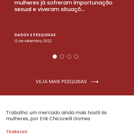
la
mulheres já sofreram importunação
a
sexual e viveram situaçõ...
m
DADOS E PESQUISAS
D
12 de setembro, 2022
25
VEJA MAIS PESQUISAS
Trabalho: um mercado ainda mais hostil às
mulheres, por Erik Chiconelli Gomes
TRABALHO