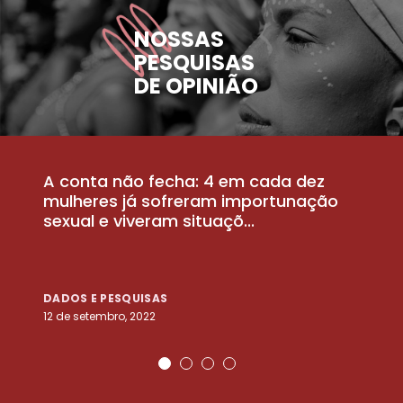
NOSSAS
PESQUISAS
DE OPINIÃO
A conta não fecha: 4 em cada dez
P
la
mulheres já sofreram importunação
a
sexual e viveram situaçõ...
m
DADOS E PESQUISAS
D
12 de setembro, 2022
25