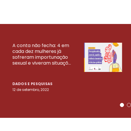
A conta não fecha: 4 em
cada dez mulheres já
VEJA MAIS PESQ
sofreram importunação
sexual e viveram situaçõ...
DADOS E PESQUISAS
12 de setembro, 2022