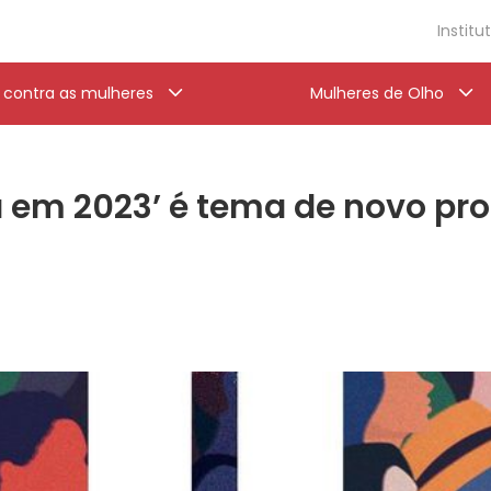
Institu
a contra as mulheres
Mulheres de Olho
 em 2023’ é tema de novo pr