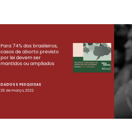
Para 74% dos brasileiros,
30% 
casos de aborto previsto
fora
UISAS
por lei devem ser
mort
mantidos ou ampliados
uma 
tenta
DADOS E PESQUISAS
DADO
25 de março, 2022
23 de