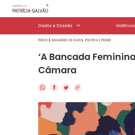
Dados e Dossiês
Violênci
INÍCIO
MULHERES DE OLHO
POLÍTICA E PODER
‘A Bancada Feminina
Câmara
f