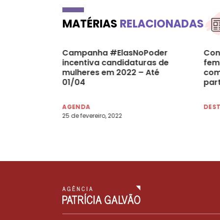
MATÉRIAS
RELACIONADAS
Campanha #ElasNoPoder
Con
incentiva candidaturas de
femi
mulheres em 2022 – Até
com
01/04
par
ain
polí
AGENDA
DES
25 de fevereiro, 2022