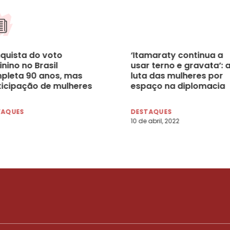
quista do voto
‘Itamaraty continua a
nino no Brasil
usar terno e gravata’: 
pleta 90 anos, mas
luta das mulheres por
ticipação de mulheres
espaço na diplomacia
da é baixa nos espaços
brasileira
ticos
TAQUES
DESTAQUES
10 de abril, 2022