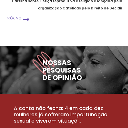
Cartilha sobre justiça reprodutiva e religião é lançada pela
organização Católicas pelo Direito de Decidir
PRÓXIMO
NOSSAS
PESQUISAS
DE OPINIÃO
A conta não fecha: 4 em cada dez
P
la
mulheres já sofreram importunação
a
sexual e viveram situaçõ...
m