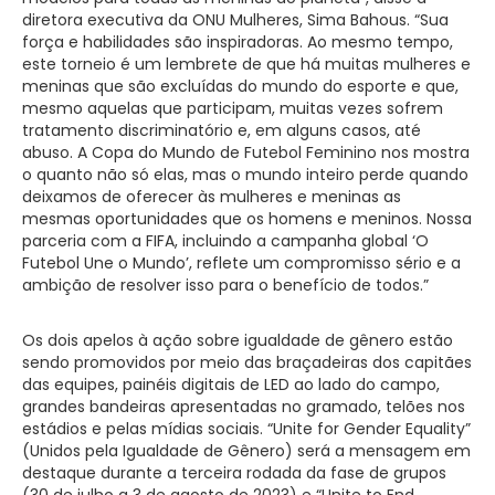
diretora executiva da ONU Mulheres, Sima Bahous. “Sua
força e habilidades são inspiradoras. Ao mesmo tempo,
este torneio é um lembrete de que há muitas mulheres e
meninas que são excluídas do mundo do esporte e que,
mesmo aquelas que participam, muitas vezes sofrem
tratamento discriminatório e, em alguns casos, até
abuso. A Copa do Mundo de Futebol Feminino nos mostra
o quanto não só elas, mas o mundo inteiro perde quando
deixamos de oferecer às mulheres e meninas as
mesmas oportunidades que os homens e meninos. Nossa
parceria com a FIFA, incluindo a campanha global ‘O
Futebol Une o Mundo’, reflete um compromisso sério e a
ambição de resolver isso para o benefício de todos.”
Os dois apelos à ação sobre igualdade de gênero estão
sendo promovidos por meio das braçadeiras dos capitães
das equipes, painéis digitais de LED ao lado do campo,
grandes bandeiras apresentadas no gramado, telões nos
estádios e pelas mídias sociais. “Unite for Gender Equality”
(Unidos pela Igualdade de Gênero) será a mensagem em
destaque durante a terceira rodada da fase de grupos
(30 de julho a 3 de agosto de 2023) e “Unite to End