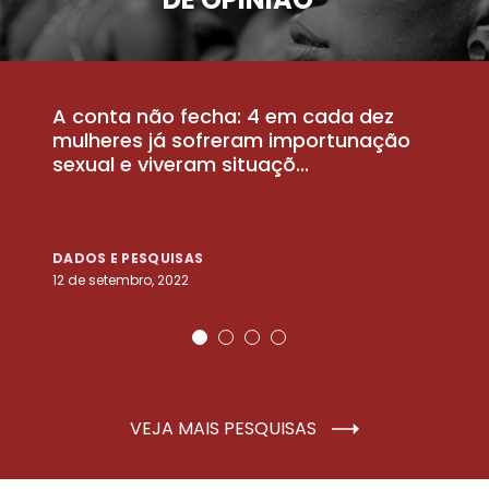
A conta não fecha: 4 em cada dez
P
la
mulheres já sofreram importunação
a
sexual e viveram situaçõ...
m
DADOS E PESQUISAS
D
12 de setembro, 2022
25
VEJA MAIS PESQUISAS