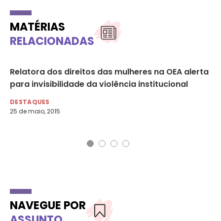
MATÉRIAS
RELACIONADAS
ram
Relatora dos direitos das mulheres na OEA alerta
Es
para invisibilidade da violência institucional
‘p
DESTAQUES
DE
25 de maio, 2015
27 
NAVEGUE POR
ASSUNTO