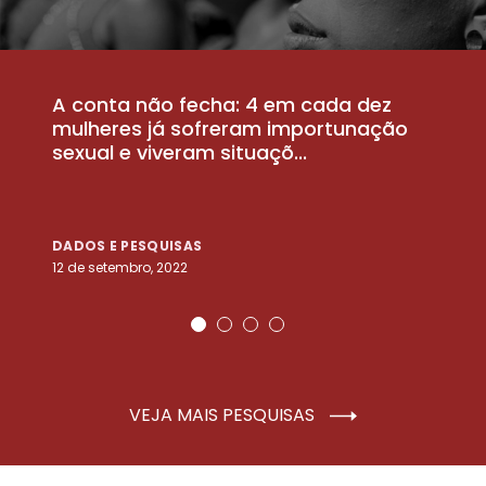
A conta não fecha: 4 em cada dez
P
la
mulheres já sofreram importunação
a
sexual e viveram situaçõ...
m
DADOS E PESQUISAS
D
12 de setembro, 2022
25
VEJA MAIS PESQUISAS