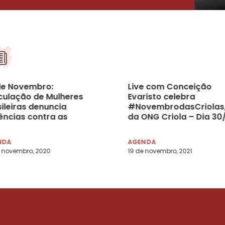
de Novembro:
Live com Conceição
iculação de Mulheres
Evaristo celebra
ileiras denuncia
#NovembrodasCriolas
lências contra as
da ONG Criola – Dia 30/
heres e a omissão das
às 18h
ituições
NDA
AGENDA
 novembro, 2020
19 de novembro, 2021