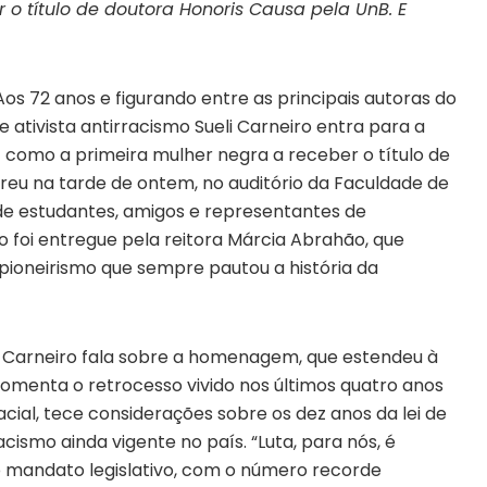
r o título de doutora Honoris Causa pela UnB. E
os 72 anos e figurando entre as principais autoras do
a e ativista antirracismo Sueli Carneiro entra para a
B) como a primeira mulher negra a receber o título de
reu na tarde de ontem, no auditório da Faculdade de
de estudantes, amigos e representantes de
o foi entregue pela reitora Márcia Abrahão, que
o pioneirismo que sempre pautou a história da
li Carneiro fala sobre a homenagem, que estendeu à
Comenta o retrocesso vivido nos últimos quatro anos
cial, tece considerações sobre os dez anos da lei de
cismo ainda vigente no país. “Luta, para nós, é
o mandato legislativo, com o número recorde