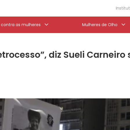
Institu
a contra as mulheres
Mulheres de Olho
etrocesso”, diz Sueli Carneiro