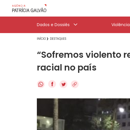
Dados e Dossiês
Violênci
INÍCIO
DESTAQUES
“Sofremos violento r
racial no país
f