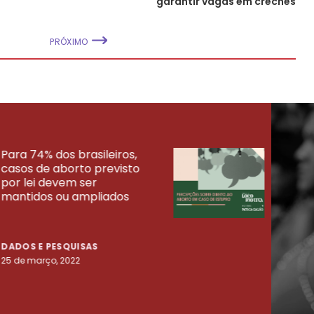
garantir vagas em creches
PRÓXIMO
Para 74% dos brasileiros,
30% 
casos de aborto previsto
fora
UISAS
por lei devem ser
mort
mantidos ou ampliados
uma 
tenta
DADOS E PESQUISAS
DADO
25 de março, 2022
23 de