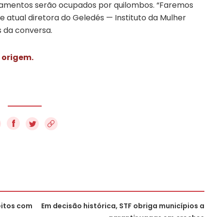
rlamentos serão ocupados por quilombos. “Faremos
 atual diretora do Geledés — Instituto da Mulher
os da conversa.
 origem.
f
eitos com
Em decisão histórica, STF obriga municípios a