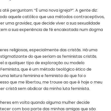
 até perguntam: “É uma nova igreja?”. A gente diz:
é todo aquele católico que usa métodos contraceptivos,
er uma gravidez, que decide viver a sua sexualidade
o tem a sua experiência de fé encaixotada num dogma
res religiosas, especialmente das cristãs. Há uma
estigmatizante do que seriam as feministas cristãs.
vel a qualquer tipo de exploração ou modelo
Feminista, que é um método teológico ético de
a leitura feminina e feminista do que foi o
cesso que me libertou, me trouxe ao que é hoje o meu
 cristã sem abdicar da minha luta feminista.
heres em volta quando alguma mulher decide
ntecer com boa parte das minhas amigas que são