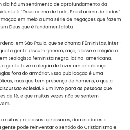
em dia há um sentimento de aprofundamento da
sidente é “Deus acima de tudo, Brasil acima de todos”.
irmação em meio a uma série de negações que fazem
 um Deus que é fundamentalista.
deno, em São Paulo, que se chama FÉministas, inter-
qual a gente discute gênero, raça, classe e religião a
tem teologista feminista negra, latino-americana,
, a gente teve a alegria de fazer um arcabouço
logias fora do armário”. Essa publicação é uma
atólicas, mas que tem presença de homens, o que a
cussão eclesial. É um livro para as pessoas que
s de fé, e que muitas vezes não se sentem
uvem.
ou muitos processos opressores, dominadores e
gente pode reinventar o sentido do Cristianismo e