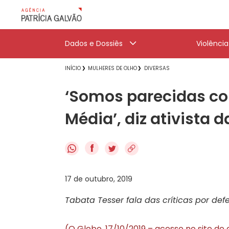
Dados e Dossiês
Violênci
INÍCIO
MULHERES DE OLHO
DIVERSAS
‘Somos parecidas co
Média’, diz ativista 
f
17 de outubro, 2019
Tabata Tesser fala das críticas por de
(O Globo, 17/10/2019 – acesse no site de