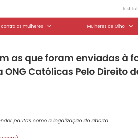
Institu
a contra as mulheres
Mulheres de Olho
m as que foram enviadas à fo
da ONG Católicas Pelo Direito d
fender pautas como a legalização do aborto
 origem)