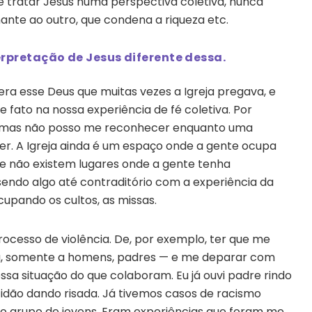
e tratar Jesus numa perspectiva coletiva, nunca
ante ao outro, que condena a riqueza etc.
pretação de Jesus diferente dessa.
ra esse Deus que muitas vezes a Igreja pregava, e
 fato na nossa experiência de fé coletiva. Por
a, mas não posso me reconhecer enquanto uma
lher. A Igreja ainda é um espaço onde a gente ocupa
 e não existem lugares onde a gente tenha
ndo algo até contraditório com a experiência da
cupando os cultos, as missas.
ocesso de violência. De, por exemplo, ter que me
ica, somente a homens, padres — e me deparar com
ssa situação do que colaboram. Eu já ouvi padre rindo
ltidão dando risada. Já tivemos casos de racismo
o grupo de jovens. Eram experiências que foram me