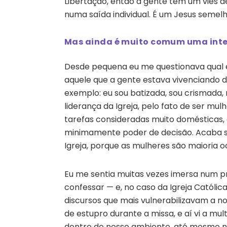
Libertação, então a gente tem um viés d
numa saída individual. É um Jesus semelh
Mas ainda é muito comum uma inter
Desde pequena eu me questionava qual e
aquele que a gente estava vivenciando de
exemplo: eu sou batizada, sou crismad
liderança da Igreja, pelo fato de ser mu
tarefas consideradas muito domésticas,
minimamente poder de decisão. Acaba se
Igreja, porque as mulheres são maioria o
Eu me sentia muitas vezes imersa num pr
confessar — e, no caso da Igreja Catól
discursos que mais vulnerabilizavam a no
de estupro durante a missa, e aí vi a mu
dentro do nosso ambiente, até mesmo n