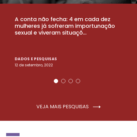
A conta não fecha: 4 em cada dez
P
la
mulheres já sofreram importunação
a
sexual e viveram situaçõ...
m
DADOS E PESQUISAS
D
12 de setembro, 2022
25
VEJA MAIS PESQUISAS