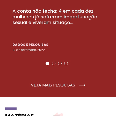
A conta não fecha: 4 em cada dez
P
la
mulheres já sofreram importunação
a
sexual e viveram situaçõ...
m
DADOS E PESQUISAS
D
12 de setembro, 2022
25
VEJA MAIS PESQUISAS