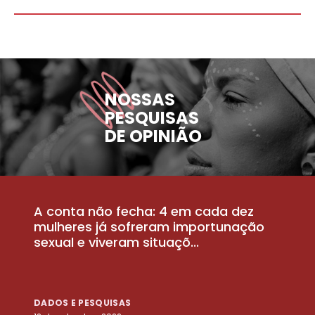
NOSSAS
PESQUISAS
DE OPINIÃO
A conta não fecha: 4 em cada dez
P
la
mulheres já sofreram importunação
a
sexual e viveram situaçõ...
m
DADOS E PESQUISAS
D