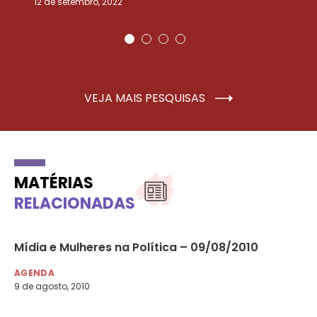
12 de setembro, 2022
25
VEJA MAIS PESQUISAS
MATÉRIAS
RELACIONADAS
Mídia e Mulheres na Política – 09/08/2010
Pa
e
Br
AGENDA
9 de agosto, 2010
AG
7 d