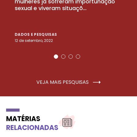
la
mulheres já sofreram importunação
a
sexual e viveram situaçõ...
m
DADOS E PESQUISAS
D
12 de setembro, 2022
25
VEJA MAIS PESQUISAS
MATÉRIAS
RELACIONADAS