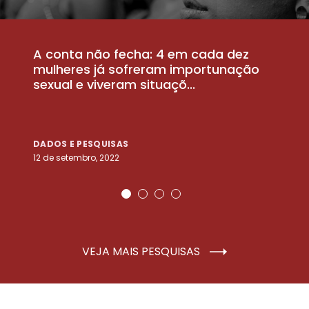
A conta não fecha: 4 em cada dez
P
la
mulheres já sofreram importunação
a
sexual e viveram situaçõ...
m
DADOS E PESQUISAS
D
12 de setembro, 2022
25
VEJA MAIS PESQUISAS