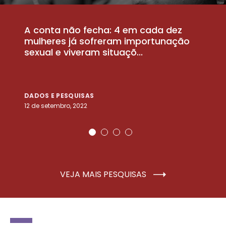
A conta não fecha: 4 em cada dez
P
la
mulheres já sofreram importunação
a
sexual e viveram situaçõ...
m
DADOS E PESQUISAS
D
12 de setembro, 2022
25
VEJA MAIS PESQUISAS