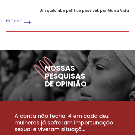
Um quilombo político possível, por Maíra Vida
PRÓXIMO
NOSSAS
PESQUISAS
DE OPINIÃO
A conta não fecha: 4 em cada dez
P
la
mulheres já sofreram importunação
a
sexual e viveram situaçõ...
m