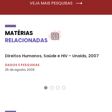
VEJA MAIS PESQUISAS
MATÉRIAS
RELACIONADAS
e
Direitos Humanos, Saúde e HIV – Unaids, 2007
09
Ai
DADOS E PESQUISAS
25 de agosto, 2009
DA
10 