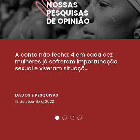
NOSSAS
PESQUISAS
DE OPINIÃO
A conta não fecha: 4 em cada dez
P
la
mulheres já sofreram importunação
a
sexual e viveram situaçõ...
m
DADOS E PESQUISAS
D
12 de setembro, 2022
25