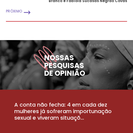
Branco e Fabíola Sucasas Negrão Covas
PRÓXIMO
NOSSAS
PESQUISAS
DE OPINIÃO
A conta não fecha: 4 em cada dez
P
la
mulheres já sofreram importunação
a
sexual e viveram situaçõ...
m