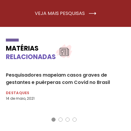
VEJA MAIS PESQUISAS
MATÉRIAS
RELACIONADAS
m
Pesquisadores mapeiam casos graves de
Fi
gestantes e puérperas com Covid no Brasil
ge
DESTAQUES
DE
14 de maio, 2021
4 d