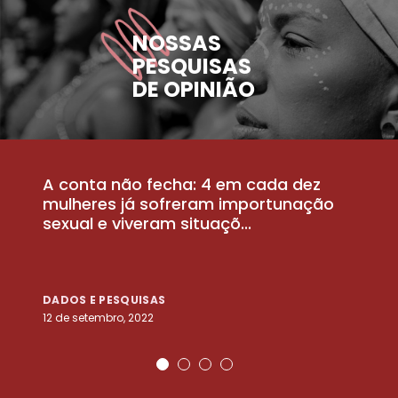
NOSSAS
PESQUISAS
DE OPINIÃO
A conta não fecha: 4 em cada dez
P
la
mulheres já sofreram importunação
a
sexual e viveram situaçõ...
m
DADOS E PESQUISAS
D
12 de setembro, 2022
25