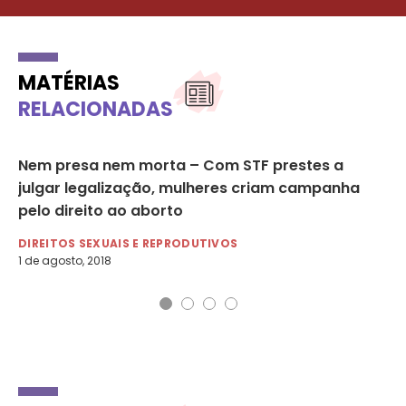
MATÉRIAS
RELACIONADAS
Nem presa nem morta – Com STF prestes a
Re
julgar legalização, mulheres criam campanha
de
pelo direito ao aborto
DI
6 d
DIREITOS SEXUAIS E REPRODUTIVOS
1 de agosto, 2018