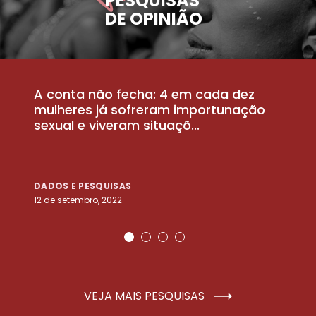
PESQUISAS
DE OPINIÃO
A conta não fecha: 4 em cada dez
P
la
mulheres já sofreram importunação
a
sexual e viveram situaçõ...
m
DADOS E PESQUISAS
D
12 de setembro, 2022
25
VEJA MAIS PESQUISAS