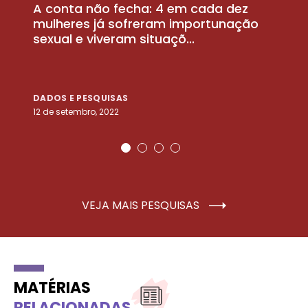
A conta não fecha: 4 em cada dez
P
la
mulheres já sofreram importunação
a
sexual e viveram situaçõ...
m
DADOS E PESQUISAS
D
12 de setembro, 2022
25
VEJA MAIS PESQUISAS
MATÉRIAS
RELACIONADAS