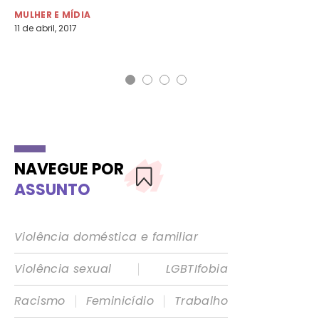
MULHER E MÍDIA
MU
11 de abril, 2017
2 d
NAVEGUE POR
ASSUNTO
Violência doméstica e familiar
|
Violência sexual
LGBTIfobia
|
|
Racismo
Feminicídio
Trabalho