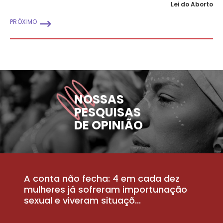
Lei do Aborto
PRÓXIMO
NOSSAS
PESQUISAS
DE OPINIÃO
A conta não fecha: 4 em cada dez
P
la
mulheres já sofreram importunação
a
sexual e viveram situaçõ...
m