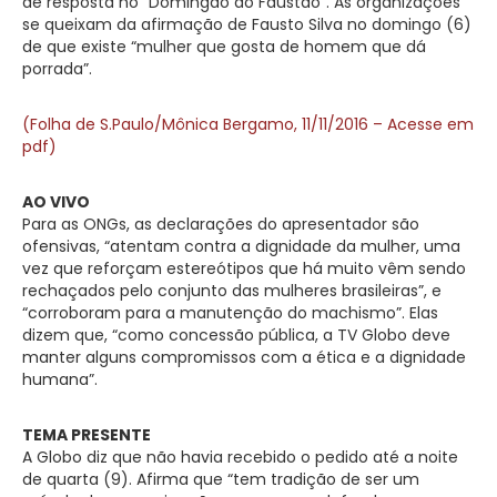
de resposta no “Domingão do Faustão”. As organizações
se queixam da afirmação de Fausto Silva no domingo (6)
de que existe “mulher que gosta de homem que dá
porrada”.
(Folha de S.Paulo/Mônica Bergamo, 11/11/2016 – Acesse em
pdf)
AO VIVO
Para as ONGs, as declarações do apresentador são
ofensivas, “atentam contra a dignidade da mulher, uma
vez que reforçam estereótipos que há muito vêm sendo
rechaçados pelo conjunto das mulheres brasileiras”, e
“corroboram para a manutenção do machismo”. Elas
dizem que, “como concessão pública, a TV Globo deve
manter alguns compromissos com a ética e a dignidade
humana”.
TEMA PRESENTE
A Globo diz que não havia recebido o pedido até a noite
de quarta (9). Afirma que “tem tradição de ser um