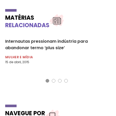
MATÉRIAS
RELACIONADAS
Internautas pressionam indústria para
O 
abandonar termo ‘plus size’
so
mu
MULHER E MÍDIA
15 de abril, 2015
MU
13 
NAVEGUE POR