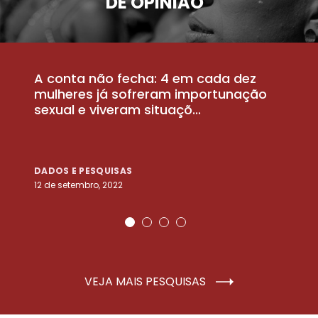
DE OPINIÃO
A conta não fecha: 4 em cada dez
P
la
mulheres já sofreram importunação
a
sexual e viveram situaçõ...
m
DADOS E PESQUISAS
D
12 de setembro, 2022
25
VEJA MAIS PESQUISAS