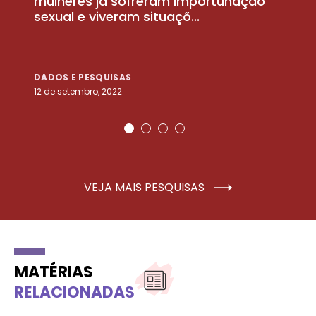
la
mulheres já sofreram importunação
a
sexual e viveram situaçõ...
m
DADOS E PESQUISAS
D
12 de setembro, 2022
25
VEJA MAIS PESQUISAS
MATÉRIAS
RELACIONADAS