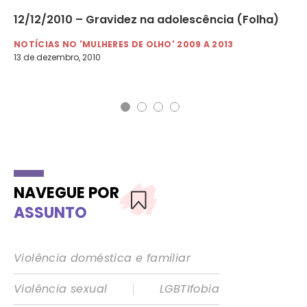
12/12/2010 – Gravidez na adolescência (Folha)
09
ma
NOTÍCIAS NO 'MULHERES DE OLHO' 2009 A 2013
13 de dezembro, 2010
NO
9 d
NAVEGUE POR
ASSUNTO
Violência doméstica e familiar
|
Violência sexual
LGBTIfobia