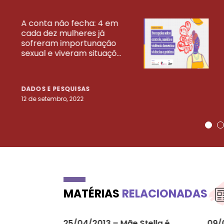
A conta não fecha: 4 em
cada dez mulheres já
VEJA MAIS PESQ
sofreram importunação
sexual e viveram situaçõ...
DADOS E PESQUISAS
12 de setembro, 2022
MATÉRIAS
RELACIONADAS
25/04/2013 – Mãe Stella é
09/