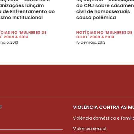
anizações lançam
do CNJ sobre casamen
a de Enfrentamento ao
civil de homossexuais
ismo Institucional
causa polêmica
CIAS NO 'MULHERES DE
NOTÍCIAS NO 'MULHERES DE
' 2009 A 2013
OLHO' 2009 A 2013
maio, 2013
15 de maio, 2013
T
VIOLÊNCIA CONTRA AS M
Violência doméstica e famili
Violência sexual