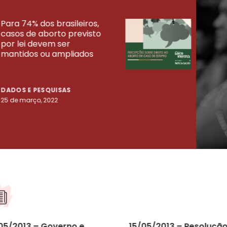
Para 74% dos brasileiros,
30% 
casos de aborto previsto
fora
UISAS
por lei devem ser
mort
mantidos ou ampliados
uma 
tenta
DADOS E PESQUISAS
DADO
25 de março, 2022
23 de
05/2013 – Governo e
15/05/2013 – Resoluçã