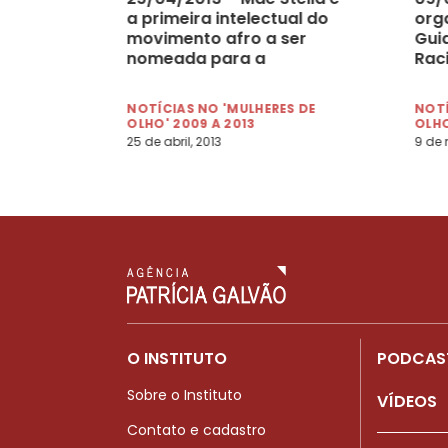
a primeira intelectual do
org
movimento afro a ser
Gui
nomeada para a
Rac
Academia de Letras da
Bahia
NOTÍCIAS NO 'MULHERES DE
NOTÍ
OLHO' 2009 A 2013
OLHO
25 de abril, 2013
9 de 
O INSTITUTO
PODCAS
Sobre o Instituto
VÍDEOS
Contato e cadastro