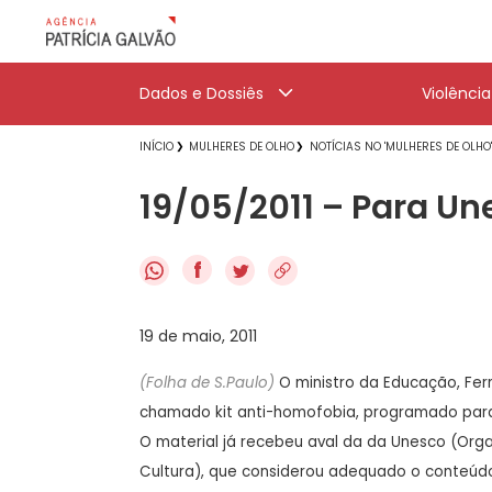
Dados e Dossiês
Violênci
INÍCIO
MULHERES DE OLHO
NOTÍCIAS NO 'MULHERES DE OLHO
19/05/2011 – Para U
f
19 de maio, 2011
(Folha de S.Paulo)
O ministro da Educação, Fe
chamado kit anti-homofobia, programado para 
O material já recebeu aval da da Unesco (Org
Cultura), que considerou adequado o conteúdo 