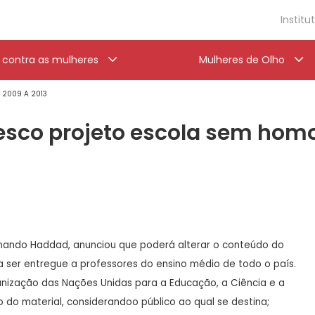
Institu
a contra as mulheres
Mulheres de Olho
' 2009 A 2013
nesco projeto escola sem hom
rnando Haddad, anunciou que poderá alterar o conteúdo do
ser entregue a professores do ensino médio de todo o país.
anização das Nações Unidas para a Educação, a Ciência e a
do material, considerandoo público ao qual se destina;