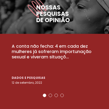
NOSSAS
PESQUISAS
DE OPINIÃO
A conta não fecha: 4 em cada dez
P
la
mulheres já sofreram importunação
a
sexual e viveram situaçõ...
m
DADOS E PESQUISAS
D
12 de setembro, 2022
25