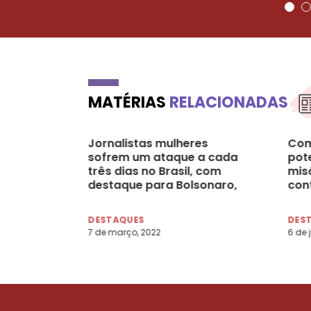
MATÉRIAS
RELACIONADAS
Jornalistas mulheres
Com
sofrem um ataque a cada
pot
três dias no Brasil, com
mis
destaque para Bolsonaro,
cont
mostra estudo
red
DESTAQUES
DES
7 de março, 2022
6 de 