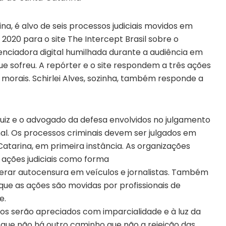
rina, é alvo de seis processos judiciais movidos em
020 para o site The Intercept Brasil sobre o
uenciadora digital humilhada durante a audiência em
ue sofreu. A repórter e o site respondem a três ações
morais. Schirlei Alves, sozinha, também responde a
juiz e o advogado da defesa envolvidos no julgamento
al. Os processos criminais devem ser julgados em
Catarina, em primeira instância. As organizações
 ações judiciais como forma
erar autocensura em veículos e jornalistas. Também
e as ações são movidas por profissionais de
e.
os serão apreciados com imparcialidade e à luz da
 que não há outro caminho que não a rejeição das