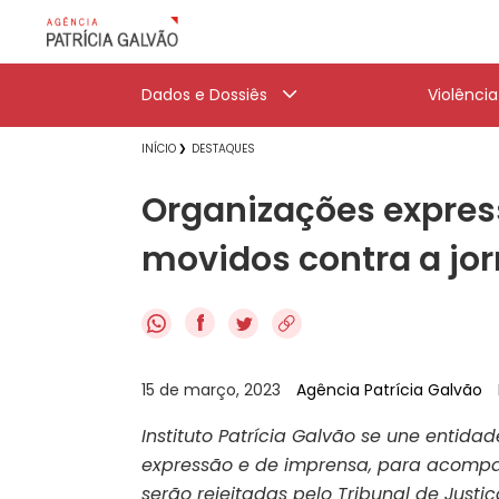
Dados e Dossiês
Violênci
INÍCIO
DESTAQUES
Organizações expre
movidos contra a jorn
f
15 de março, 2023
Agência Patrícia Galvão
Instituto Patrícia Galvão se une entid
expressão e de imprensa, para acompa
serão rejeitadas pelo Tribunal de Justi