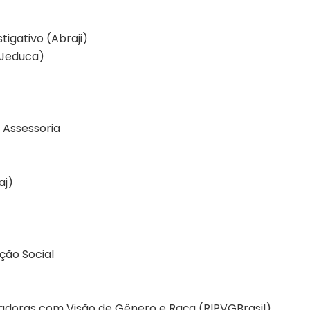
tigativo (Abraji)
(Jeduca)
 Assessoria
aj)
ção Social
cadoras com Visão de Gênero e Raça (RIPVGBrasil)