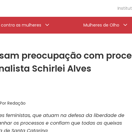
Institu
a contra as mulheres
Mulheres de Olho
ssam preocupação com proces
alista Schirlei Alves
Por Redação
ades feministas, que atuam na defesa da liberdade de
nhar os processos e confiam que todas as queixas
ça de
Santa Catarina