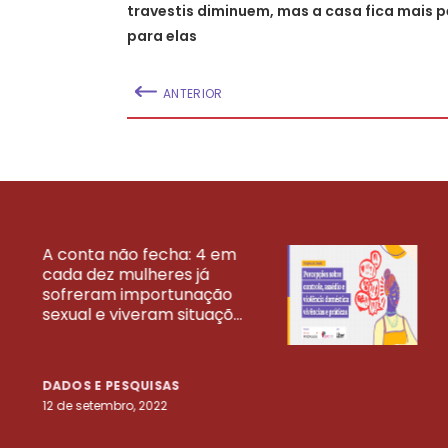
travestis diminuem, mas a casa fica mais 
para elas
ANTERIOR
A conta não fecha: 4 em
cada dez mulheres já
VEJA MAIS PESQ
sofreram importunação
sexual e viveram situaçõ...
DADOS E PESQUISAS
12 de setembro, 2022