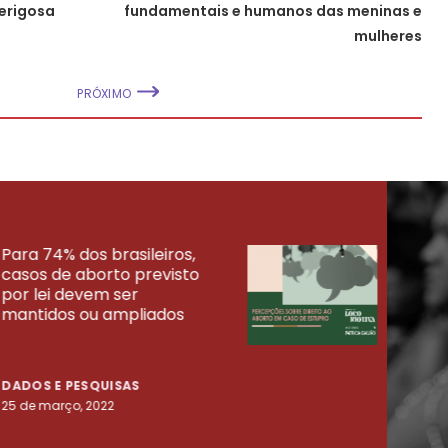
perigosa
fundamentais e humanos das meninas e
mulheres
PRÓXIMO
Para 74% dos brasileiros,
30% 
casos de aborto previsto
fora
UISAS
por lei devem ser
mort
mantidos ou ampliados
uma 
tenta
DADOS E PESQUISAS
DADO
25 de março, 2022
23 de